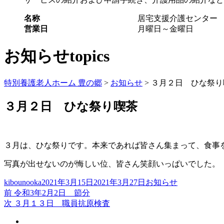
名称
居宅支援介護センター
営業日
月曜日～金曜日
お知らせ
topics
特別養護老人ホーム 豊の郷
>
お知らせ
> ３月２日 ひな祭
３月２日 ひな祭り喫茶
３月は、ひな祭りです。本来であれば皆さん集まって、食事
写真が出せないのが悔しい位、皆さん笑顔いっぱいでした。
投
投
カ
kibounooka
2021年3月15日
2021年3月27日
お知らせ
稿
過
稿
テ
前
令和3年2月2日 節分
投
者
去
次
日:
ゴ
次
３月１３日 職員抗原検査
稿
の
の
リ
投
投
ー