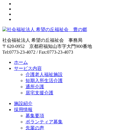
ナ
稿:
稿:
ビ
ゲ
ー
シ
社会福祉法人 希望の丘福祉会 事務局
〒620-0952 京都府福知山市字大門900番地
ョ
Tel:0773-23-4072 / Fax:0773-23-4073
ン
ホーム
サービス内容
介護老人福祉施設
短期入所生活介護
通所介護
居宅支援介護
施設紹介
採用情報
募集要項
ボランティア募集
先輩の声