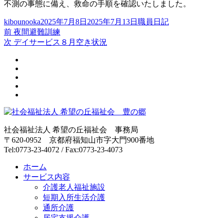
不測の事態に備え、救命の手順を確認いたしました。
投
投
カ
kibounooka
2025年7月8日
2025年7月13日
職員日記
稿
過
稿
テ
前
夜間避難訓練
投
者
去
次
日:
ゴ
次
デイサービス８月空き状況
稿
の
の
リ
投
投
ー
ナ
稿:
稿:
ビ
ゲ
ー
シ
社会福祉法人 希望の丘福祉会 事務局
〒620-0952 京都府福知山市字大門900番地
ョ
Tel:0773-23-4072 / Fax:0773-23-4073
ン
ホーム
サービス内容
介護老人福祉施設
短期入所生活介護
通所介護
居宅支援介護