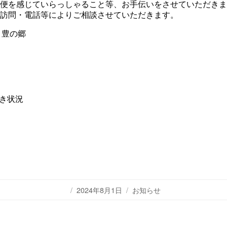
便を感じていらっしゃること等、お手伝いをさせていただきま
訪問・電話等によりご相談させていただきます。
 豊の郷
空き状況
投
カ
2024年8月1日
お知らせ
稿
テ
日:
ゴ
リ