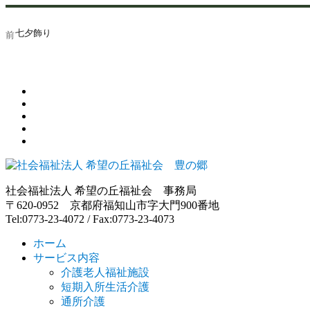
投
七夕飾り
過
前
稿
去
ナ
の
投
ビ
稿:
ゲ
ー
シ
ョ
社会福祉法人 希望の丘福祉会 事務局
〒620-0952 京都府福知山市字大門900番地
ン
Tel:0773-23-4072 / Fax:0773-23-4073
ホーム
サービス内容
介護老人福祉施設
短期入所生活介護
通所介護