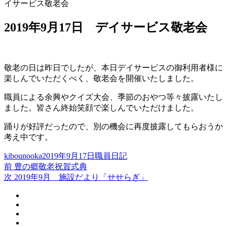
イサービス敬老会
2019年9月17日 デイサービス敬老会
敬老の日は昨日でしたが、本日デイサービスの御利用者様に
楽しんでいただくべく、敬老会を開催いたしました。
職員による余興やクイズ大会、季節のおやつ等々披露いたし
ました。皆さん終始笑顔で楽しんでいただけました。
踊りが好評だったので、別の機会に再度披露してもらおうか
考え中です。
投
投
カ
kibounooka
2019年9月17日
職員日記
稿
過
稿
テ
前
豊の郷敬老祝賀式典
投
者
去
次
日:
ゴ
次
2019年9月 施設だより「せせらぎ」
稿
の
の
リ
投
投
ー
ナ
稿:
稿:
ビ