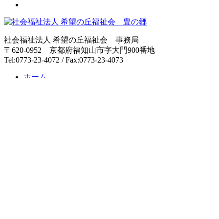
ゲ
ー
シ
社会福祉法人 希望の丘福祉会 事務局
〒620-0952 京都府福知山市字大門900番地
ョ
Tel:0773-23-4072 / Fax:0773-23-4073
ン
ホーム
サービス内容
介護老人福祉施設
短期入所生活介護
通所介護
居宅支援介護
施設紹介
採用情報
募集要項
ボランティア募集
先輩の声
スタッフ紹介
希望の丘福祉会